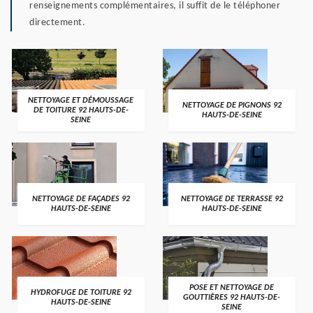
renseignements complémentaires, il suffit de le téléphoner
directement.
NETTOYAGE ET DÉMOUSSAGE
NETTOYAGE DE PIGNONS 92
DE TOITURE 92 HAUTS-DE-
HAUTS-DE-SEINE
SEINE
NETTOYAGE DE FAÇADES 92
NETTOYAGE DE TERRASSE 92
HAUTS-DE-SEINE
HAUTS-DE-SEINE
POSE ET NETTOYAGE DE
HYDROFUGE DE TOITURE 92
GOUTTIÈRES 92 HAUTS-DE-
HAUTS-DE-SEINE
SEINE